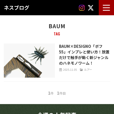
ネスブログ
BAUM
TAG
BAUM×DESIGNO「ボフ
55」インプレと使い方！放置
だけで触手が動く新ジャンル
のハネモノワーム！
2025.11.05
ルアー
1
1
件
件目