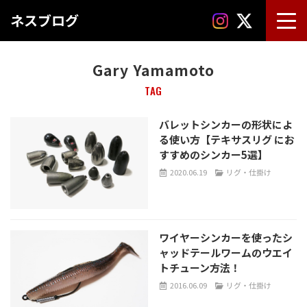
ネスブログ
Gary Yamamoto
TAG
バレットシンカーの形状によ
る使い方【テキサスリグ にお
すすめのシンカー5選】
2020.06.19
リグ・仕掛け
ワイヤーシンカーを使ったシ
ャッドテールワームのウエイ
トチューン方法！
2016.06.09
リグ・仕掛け