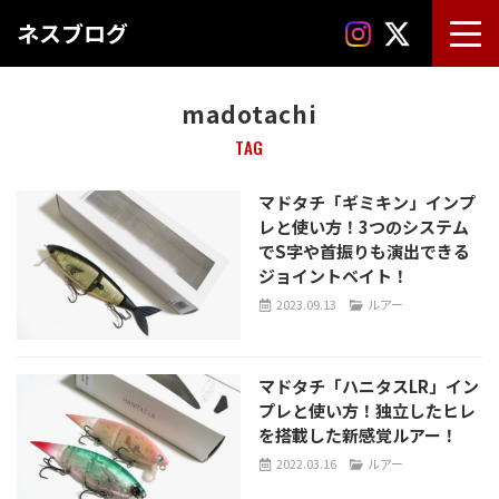
ネスブログ
madotachi
TAG
マドタチ「ギミキン」インプ
レと使い方！3つのシステム
でS字や首振りも演出できる
ジョイントベイト！
2023.09.13
ルアー
マドタチ「ハニタスLR」イン
プレと使い方！独立したヒレ
を搭載した新感覚ルアー！
2022.03.16
ルアー