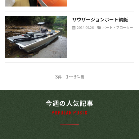
サウザージョンボート納艇
2014.09.26
ボート・フローター
3
1～3
件
件目
今週の人気記事
POPULAR POSTS