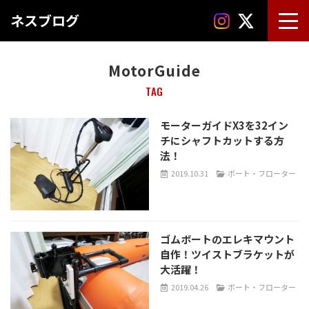
ネスブログ
MotorGuide
TAG
モーターガイドX3を32イン
チにシャフトカットする方
法！
2019.10.31
ボート・フローター
ゴムボートのエレキマウント
自作！ツイストブラケットが
大活躍！
2019.04.26
ボート・フローター