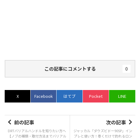
この記事にコメントする
0
X
Facebook
はてブ
Pocket
LINE
前の記事
次の記事
DRTバリアルハンドルを知りたい方へ
ジャッカル「ダウズビドー90SP」イン
【ノブの種類・取付方法までバリアル
プレと使い方！巻くだけで釣れるロン