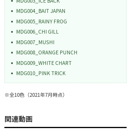
MDG003_ICE BACK
MDG004_BAIT JAPAN
MDG005_RAINY FROG
MDG006_CHI GILL
MDG007_MUSHI
MDG008_ORANGE PUNCH
MDG009_WHITE CHART
MDG010_PINK TRICK
※全10色（2021年7月時点）
関連動画