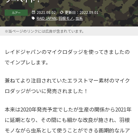
2021.08.02
更新日：2022.09.01
ルアー
RAID JAPAN
,
羽根モノ
,
虫系
※当ページのリンクには広告が含まれています。
レイドジャパンのマイクロダッジを使ってきましたの
でインプレします。
兼ねてより注目されていたエラストマー素材のマイク
ロダッジがついに発売されました！
本来は2020年発売予定でしたが生産の関係から2021年
に延期となり、その間にも細かな改良が施され、羽根
モノながら虫系として使うことができる画期的なルア